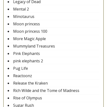
Legacy of Dead
Mental 2
Minotaurus
Moon princess
Moon princess 100
More Magic Apple
Mummyland Treasures
Pink Elephants
pink elephants 2
Pug Life
Reactoonz
Release the Kraken
Rich Wilde and the Tome of Madness
Rise of Olympus
Sugar Rush