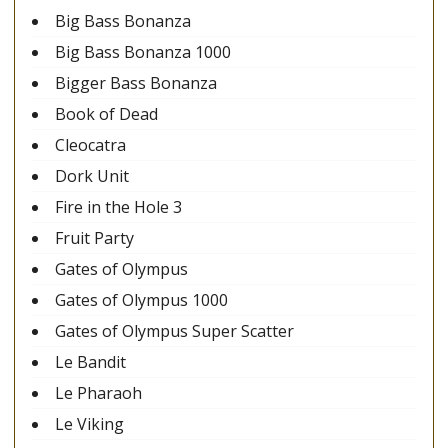
Big Bass Bonanza
Big Bass Bonanza 1000
Bigger Bass Bonanza
Book of Dead
Cleocatra
Dork Unit
Fire in the Hole 3
Fruit Party
Gates of Olympus
Gates of Olympus 1000
Gates of Olympus Super Scatter
Le Bandit
Le Pharaoh
Le Viking