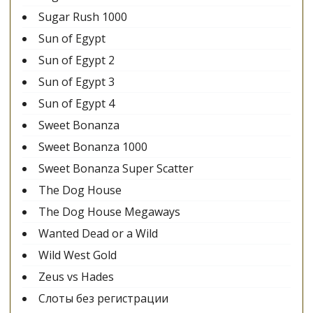
Sugar Rush 1000
Sun of Egypt
Sun of Egypt 2
Sun of Egypt 3
Sun of Egypt 4
Sweet Bonanza
Sweet Bonanza 1000
Sweet Bonanza Super Scatter
The Dog House
The Dog House Megaways
Wanted Dead or a Wild
Wild West Gold
Zeus vs Hades
Слоты без регистрации