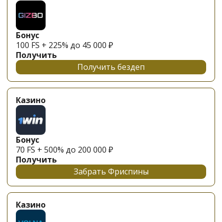
100 FS + 225% до 45 000 ₽
Получить бездеп
70 FS + 500% до 200 000 ₽
Забрать Фриспины