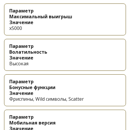
Максимальный выигрыш
x5000
Волатильность
Высокая
Бонусные функции
Фриспины, Wild символы, Scatter
Мобильная версия