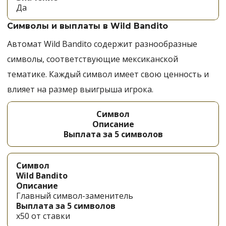
Да
Символы и выплаты в Wild Bandito
Автомат Wild Bandito содержит разнообразные
символы, соответствующие мексиканской
тематике. Каждый символ имеет свою ценность и
влияет на размер выигрыша игрока.
Символ
Описание
Выплата за 5 символов
Wild Bandito
Главный символ-заменитель
x50 от ставки