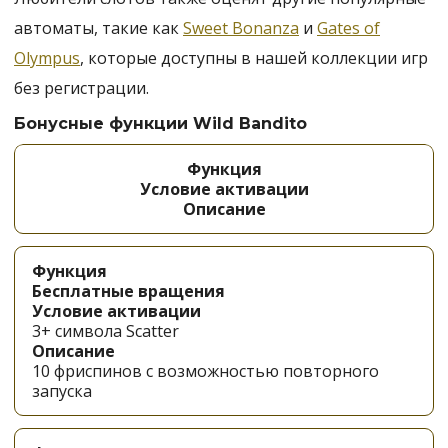
автоматы, такие как
Sweet Bonanza
и
Gates of
Olympus
, которые доступны в нашей коллекции игр
без регистрации.
Бонусные функции Wild Bandito
Функция
Условие активации
Описание
Бесплатные вращения
3+ символа Scatter
10 фриспинов с возможностью повторного
запуска