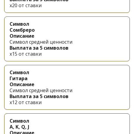
x20 от ставки
Сомбреро
Символ средней ценности
x15 от ставки
Гитара
Символ средней ценности
x12 от ставки
A, K, Q, J