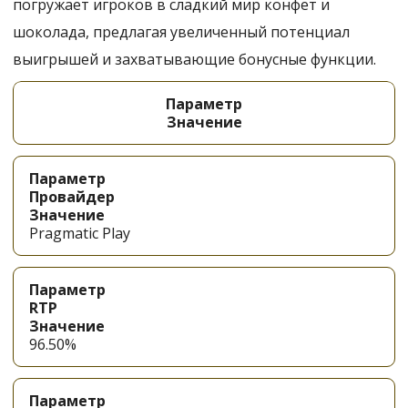
погружает игроков в сладкий мир конфет и
шоколада, предлагая увеличенный потенциал
выигрышей и захватывающие бонусные функции.
Параметр
Значение
Провайдер
Pragmatic Play
RTP
96.50%