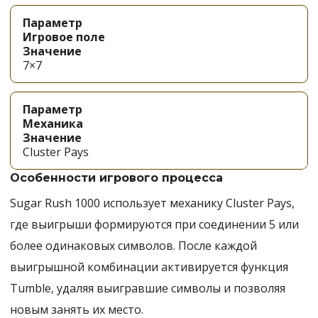
Игровое поле
7×7
Механика
Cluster Pays
Особенности игрового процесса
Sugar Rush 1000 использует механику Cluster Pays,
где выигрыши формируются при соединении 5 или
более одинаковых символов. После каждой
выигрышной комбинации активируется функция
Tumble, удаляя выигравшие символы и позволяя
новым занять их место.