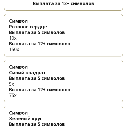
Выплата за 12+ символов
Розовое сердце
10x
150x
Синий квадрат
5x
75x
Зеленый круг