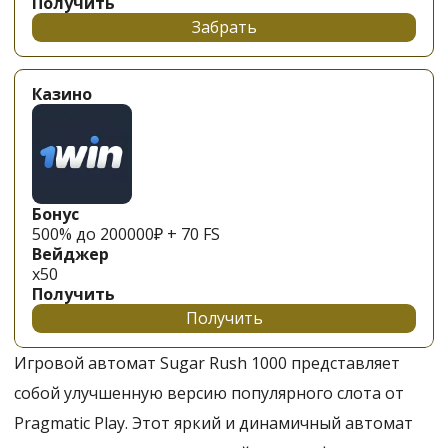
Забрать
500% до 200000₽ + 70 FS
x50
Получить
Игровой автомат Sugar Rush 1000 представляет
собой улучшенную версию популярного слота от
Pragmatic Play. Этот яркий и динамичный автомат