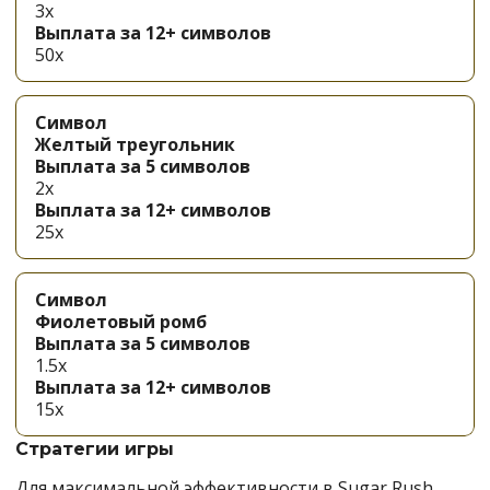
3x
50x
Желтый треугольник
2x
25x
Фиолетовый ромб
1.5x
15x
Стратегии игры
Для максимальной эффективности в Sugar Rush